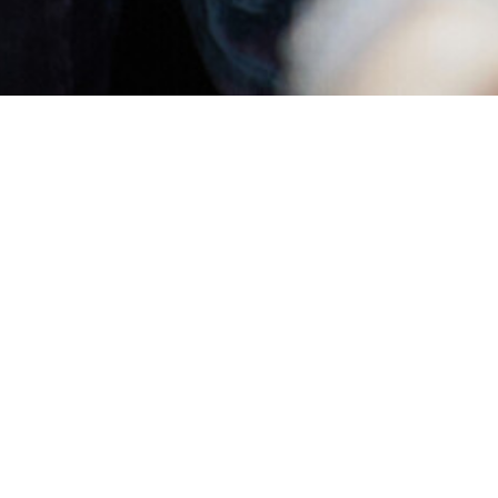
Übersetzung in gereimten Versen von
Jürgen Gosch und Wolfgang Wiens
Unabhängig, unerbittlich und unbeliebt – das
ist der selbsternannte Außenseiter Alceste.
Abgestoßen von der Heuchelei seiner
Mitmenschen, plant er, der Gesellschaft den
Rücken zu kehren. Nur eines hält ihn noch
zurück: Er liebt die lebenshungrige Célimène –
und will sie dazu bewegen, mit ihm in die
Einsamkeit zu ziehen. Doch die junge Witwe
ist alles andere als eine geborene
Aussteigerin. Sie umgibt sich mit zahlreichen