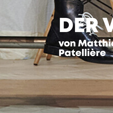
DER
von
Matthi
Patellière