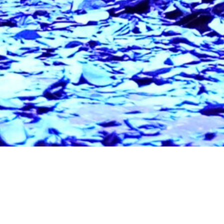
rf in Ost-Tibet lebt Deshar, eine selbstbewusste 
tische Nonne entschieden hat. Als sich die No