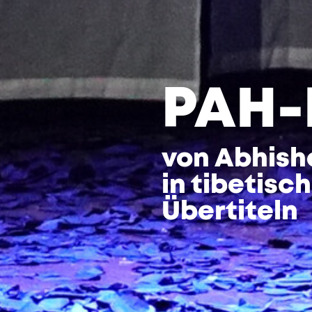
PAH-
von Abhis
in tibetis
Übertiteln