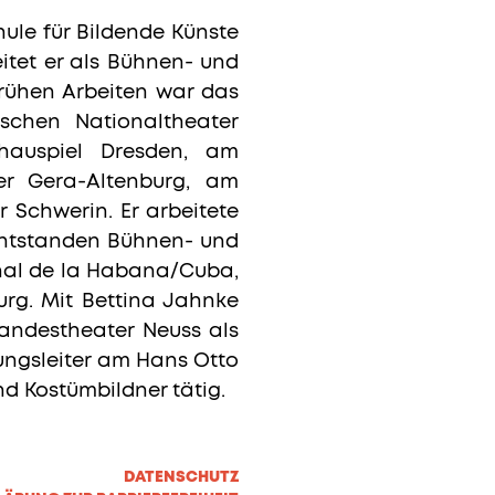
hule für Bildende Künste
itet er als Bühnen- und
 frühen Arbeiten war das
chen Nationaltheater
chauspiel Dresden, am
er Gera-Altenburg, am
 Schwerin. Er arbeitete
 entstanden Bühnen- und
onal de la Habana/Cuba,
rg. Mit Bettina Jahnke
Landestheater Neuss als
ungsleiter am Hans Otto
und Kostümbildner tätig.
DATENSCHUTZ