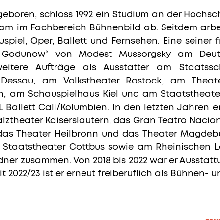
geboren, schloss 1992 ein Studium an der Hochsc
om im Fachbereich Bühnenbild ab. Seitdem arbe
spiel, Oper, Ballett und Fernsehen. Eine seiner
is Godunow“ von Modest Mussorgsky am Deuts
eitere Aufträge als Ausstatter am Staatss
 Dessau, am Volkstheater Rostock, am Theat
in, am Schauspielhaus Kiel und am Staatstheater
 Ballett Cali/Kolumbien. In den letzten Jahren
falztheater Kaiserslautern, das Gran Teatro Naci
das Theater Heilbronn und das Theater Magdebu
m Staatstheater Cottbus sowie am Rheinischen 
ner zusammen. Von 2018 bis 2022 war er Ausstatt
eit 2022/23 ist er erneut freiberuflich als Bühnen- 