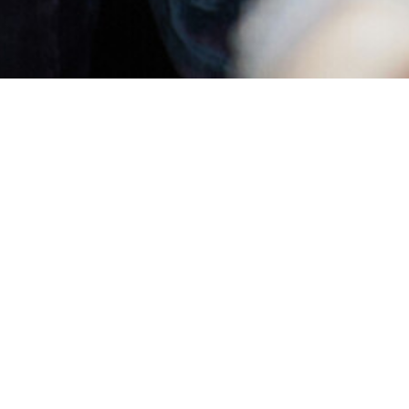
Übersetzung in gereimten Versen von
Jürgen Gosch und Wolfgang Wiens
Unabhängig, unerbittlich und unbeliebt – das
ist der selbsternannte Außenseiter Alceste.
Abgestoßen von der Heuchelei seiner
Mitmenschen, plant er, der Gesellschaft den
Rücken zu kehren. Nur eines hält ihn noch
zurück: Er liebt die lebenshungrige Célimène –
und will sie dazu bewegen, mit ihm in die
Einsamkeit zu ziehen. Doch die junge Witwe
ist alles andere als eine geborene
Aussteigerin. Sie umgibt sich mit zahlreichen