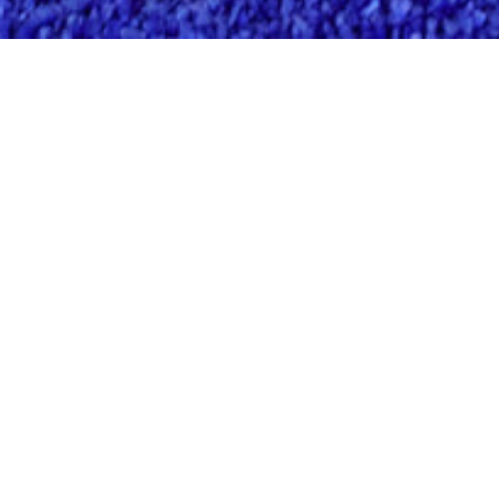
In der Übersetzung von Alissa und Martin
Walser
Der US-Amerikaner Edward Albee (1928-2016)
begann in Berlin seinen Weg als Dramatiker,
denn hier kam 1959 in der Schiller Theater
Werkstatt erstmals ein Einakter aus seiner
Feder auf die Bühne. Drei Jahre später schon
lief „Wer hat Angst vor Virginia Woolf?“ am
Broadway und erlebte dort 664 Vorstellungen.
Das war Albees erstes abendfüllendes Stück
und blieb zeitlebens sein größter Erfolg. Mike
Nichols‘ Verfilmung im Jahr 1966 mit Elizabeth
Taylor und Richard Burton in den Hauptrollen
erntete fünf Oscars. Den ungewöhnlichen