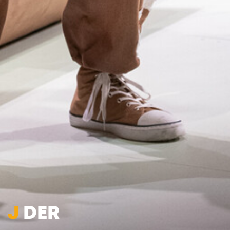
J
DER