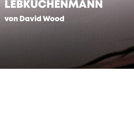
LEBKUCHENMANN
von David Wood
Deutsch von Maria Harpner und Anatol
Preissler
Um Mitternacht herrscht höchste Aufregung:
Herr von Kuckuck, der stets pünktlich und laut
in seiner Kuckucksuhr die Zeit ausruft, ist
heiser! Verzweifelt bittet er Salz und Pfeffer,