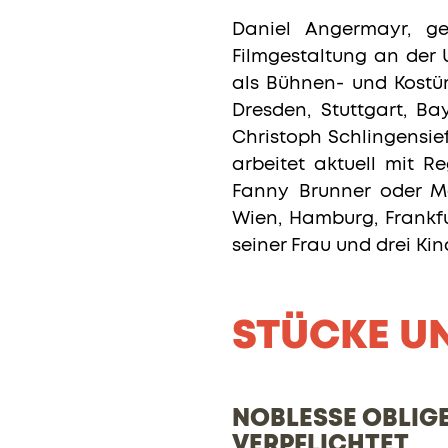
Daniel Angermayr, ge
Filmgestaltung an der U
als Bühnen- und Kostüm
Dresden, Stuttgart, B
Christoph Schlingensief 
arbeitet aktuell mit R
Fanny Brunner oder Ma
Wien, Hamburg, Frankfu
seiner Frau und drei Ki
STÜCKE U
NOBLESSE OBLIGE
VERPFLICHTET