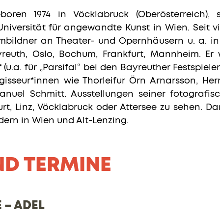
boren 1974 in Vöcklabruck (Oberösterreich), 
niversität für angewandte Kunst in Wien. Seit v
bildner an Theater- und Opernhäusern u. a. in
ayreuth, Oslo, Bochum, Frankfurt, Mannheim. Er
(u.a. für „Parsifal“ bei den Bayreuther Festspiel
egisseur*innen wie Thorleifur Örn Arnarsson, 
nuel Schmitt. Ausstellungen seiner fotografis
rt, Linz, Vöcklabruck oder Attersee zu sehen. Da
ndern in Wien und Alt-Lenzing.
ND TERMINE
 – ADEL