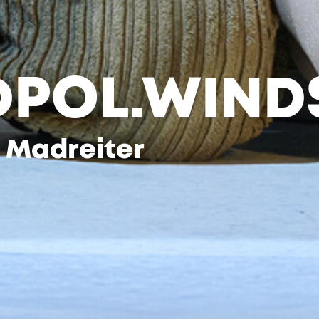
POL.WINDS
 Madreiter