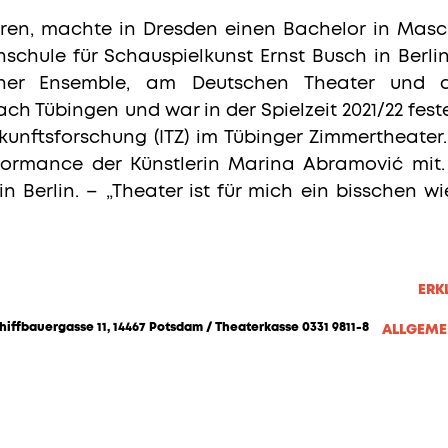
oren, machte in Dresden einen Bachelor in Masc
chule für Schauspielkunst Ernst Busch in Berlin.
iner Ensemble, am Deutschen Theater und a
ch Tübingen und war in der Spielzeit 2021/22 fe
Zukunftsforschung (ITZ) im Tübinger Zimmertheater
ormance der Künstlerin Marina Abramović mit. A
in Berlin. – „Theater ist für mich ein bisschen w
ERK
hiffbauergasse 11, 14467 Potsdam / Theaterkasse 0331 9811-8
ALLGEME