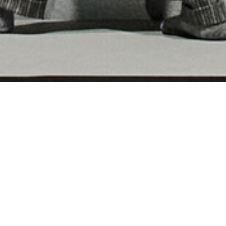
Der Physiker Johann Wilhelm Möbius lebt
zusammen mit Isaac Newton und Albert
Einstein in einer psychiatrischen Klinik –
zumindest behaupten sie, Newton und
Einstein zu sein, während Möbius seinerseits
nur vorgibt, verrückt zu sein. Er hat nämlich
die Weltformel gefunden: „das System aller
möglichen Erfindungen“. Und um seine
Entdeckung zu verschleiern, hat er sich in die
Klinik einweisen lassen. Denn die Formel