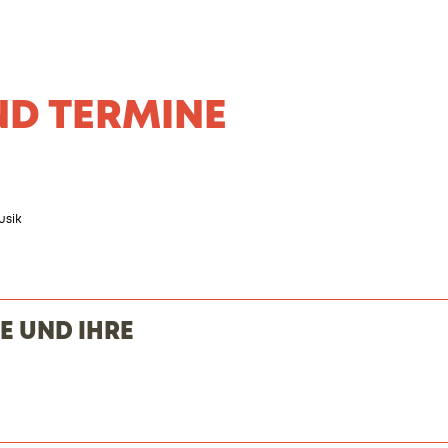
ND TERMINE
usik
 UND IHRE