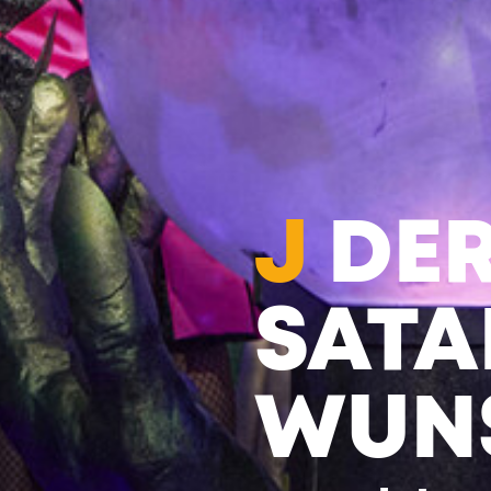
J
DE
SATA
WUN