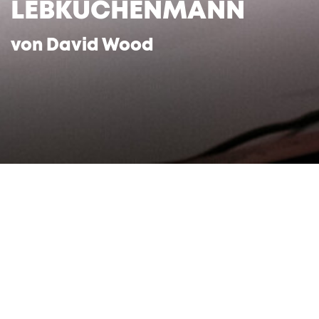
LEBKUCHENMANN
von David Wood
Deutsch von Maria Harpner und Anatol
Preissler
Um Mitternacht herrscht höchste Aufregung:
Herr von Kuckuck, der stets pünktlich und laut
in seiner Kuckucksuhr die Zeit ausruft, ist
heiser! Verzweifelt bittet er Salz und Pfeffer,