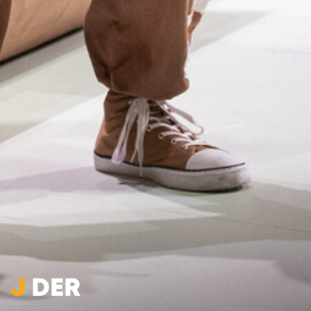
J
DER