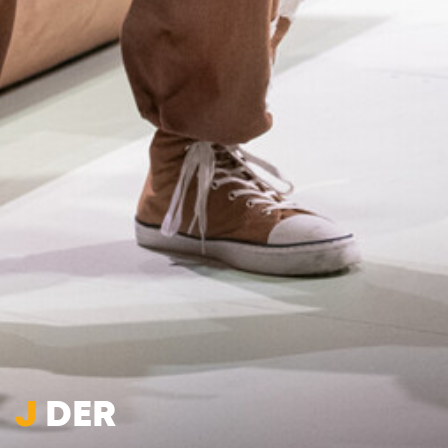
J
DER