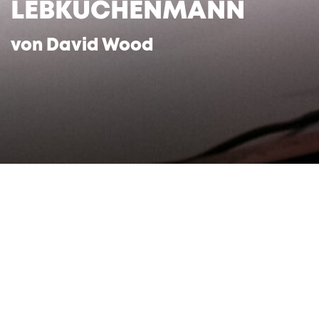
LEBKUCHENMANN
von David Wood
Deutsch von Maria Harpner und Anatol
Preissler
Um Mitternacht herrscht höchste Aufregung:
Herr von Kuckuck, der stets pünktlich und laut
in seiner Kuckucksuhr die Zeit ausruft, ist
heiser! Verzweifelt bittet er Salz und Pfeffer,