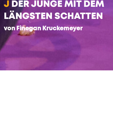
J
DER JUNGE MIT DEM
LÄNGSTEN SCHATTEN
von Finegan Kruckemeyer
Deutsch von Thomas Kruckemeyer
Adam und Atticus sind eineiige Zwillinge.
Beide trennen nur zwei Minuten voneinander,
doch diese kleine Zeitspanne ist
entscheidend, denn Adam, der Erstgeborene,