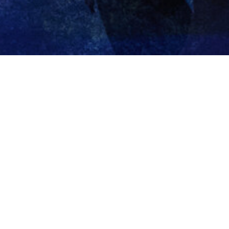
Als seine Eisscholle unter ihm wegschmilzt,
baut sich der Eisbär Benny ein Floß. Er singt
sich ein Lied, denn er ist der letzte seiner Art.
Etwas unsicher, doch nicht ohne Hoffnung
macht er sich auf die Suche nach einer
Gefährtin. Angespült an die Küste eines ihm
fremden Kontinents, trifft er das Huhn Polly. Es
ist genauso weiß wie Benny, doch abgesehen
davon sieht es ganz anders aus! Da es
hilfsbereit ist, einen frechen Schnabel hat
und ein famoses Schnecken-Chili kocht,
verliebt Benny sich in das Huhn, unbelehrbar