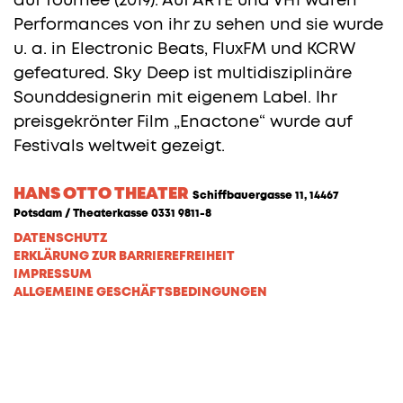
auf Tournee (2019). Auf ARTE und VH1 waren
Performances von ihr zu sehen und sie wurde
u. a. in Electronic Beats, FluxFM und KCRW
gefeatured. Sky Deep ist multidisziplinäre
Sounddesignerin mit eigenem Label. Ihr
preisgekrönter Film „Enactone“ wurde auf
Festivals weltweit gezeigt.
HANS OTTO THEATER
Schiffbauergasse 11, 14467
Potsdam / Theaterkasse 0331 9811-8
DATENSCHUTZ
ERKLÄRUNG ZUR BARRIEREFREIHEIT
IMPRESSUM
ALLGEMEINE GESCHÄFTSBEDINGUNGEN