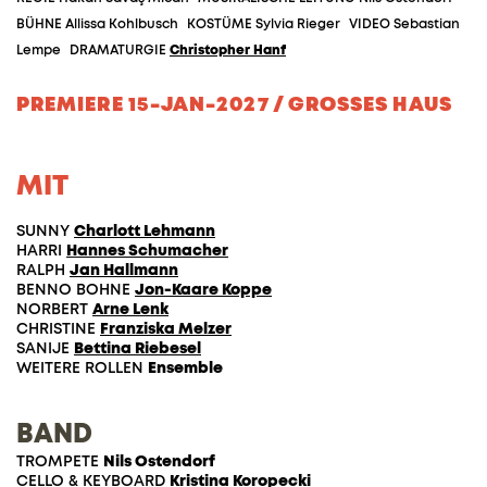
BÜHNE
Allissa Kohlbusch
KOSTÜME
Sylvia Rieger
VIDEO
Sebastian
Lempe
DRAMATURGIE
Christopher Hanf
PREMIERE 15-JAN-2027 / GROSSES HAUS
MIT
SUNNY
Charlott Lehmann
HARRI
Hannes Schumacher
RALPH
Jan Hallmann
BENNO BOHNE
Jon-Kaare Koppe
NORBERT
Arne Lenk
CHRISTINE
Franziska Melzer
SANIJE
Bettina Riebesel
WEITERE ROLLEN
Ensemble
BAND
TROMPETE
Nils Ostendorf
CELLO & KEYBOARD
Kristina Koropecki