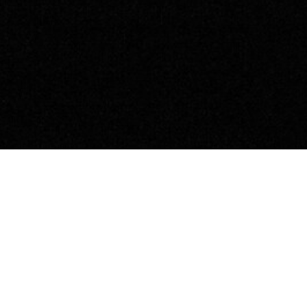
Deutschland, in einer 
regiert seit zwei Jahre
Neuwahlen wird immer l
kommt es zu einem Ansc
Notstand wird ausgeruf