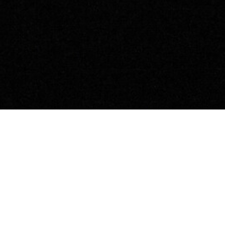
nicht allzu fernen Zukunft: Eine Koalition aus 
n das Land. Eine Reihe unpopulärer Gesetze wurd
auter. Gerade als es so aussieht, als würde d
hlag auf eine Party der „Jungen Ökos“: Zehn J
en, Straßenproteste sind nun illegal. Doch stat