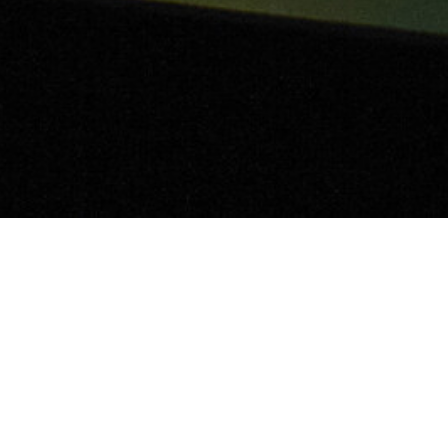
„Ökos“ und „Nationalen“
e erlassen, der Ruf nach
ie Regierung einlenken,
ugendliche sterben. Der
t abzuebben, finden die