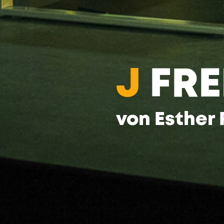
J
FRE
von
Esther 