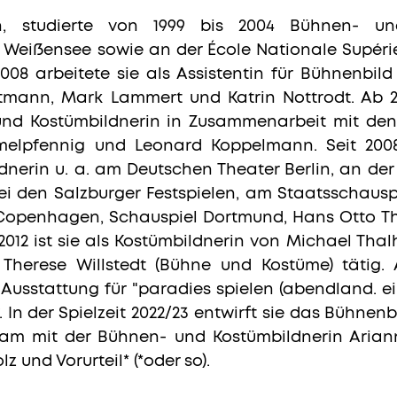
n, studierte von 1999 bis 2004 Bühnen- u
 Weißensee sowie an der École Nationale Supérie
 2008 arbeitete sie als Assistentin für Bühnenbi
 Altmann, Mark Lammert und Katrin Nottrodt. Ab
und Kostümbildnerin in Zusammenarbeit mit den
elpfennig und Leonard Koppelmann. Seit 2008 
nerin u. a. am Deutschen Theater Berlin, an de
bei den Salzburger Festspielen, am Staatsschausp
f Copenhagen, Schauspiel Dortmund, Hans Otto 
 2012 ist sie als Kostümbildnerin von Michael Tha
Therese Willstedt (Bühne und Kostüme) tätig
e Ausstattung für "paradies spielen (abendland. 
In der Spielzeit 2022/23 entwirft sie das Bühnenb
am mit der Bühnen- und Kostümbildnerin Arian
z und Vorurteil* (*oder so).