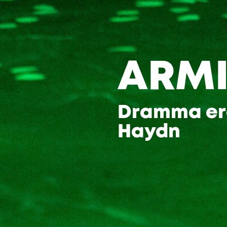
ARM
Dramma ero
Haydn