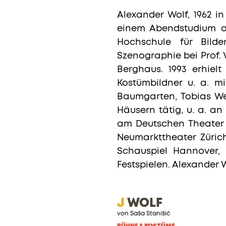
Alexander Wolf, 1962 i
einem Abendstudium an
Hochschule für Bild
Szenographie bei Prof. 
Berghaus. 1993 erhielt
Kostümbildner u. a. m
Baumgarten, Tobias Wel
Häusern tätig, u. a. a
am Deutschen Theater 
Neumarkttheater Züric
Schauspiel Hannover,
Festspielen. Alexander W
J
WOLF
von Saša Stanišić