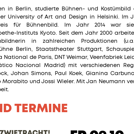
en in Berlin, studierte Bühnen- und Kostümbild
r University of Art and Design in Helsinki. Im J
preis für Bühnenbild. Im Jahr 2014 war si
ethe-Instituts Kyoto. Seit dem Jahr 2000 arbeite
bildnerin in zahlreichen Produktionen (u
hne Berlin, Staatstheater Stuttgart, Schauspi
 National de Paris, DNT Weimar, Veenfabriek Lei
tico Nacional Madrid) mit verschiedenen Regi
ock, Johan Simons, Paul Koek, Gianina Carbun
o Morabito und Jossi Wieler. Mit Jan Neumann verb
eit.
ND TERMINE
 ZWIETRACHT!