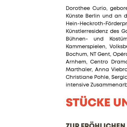
Dorothee Curio, gebor
Künste Berlin und an de
Hein-Heckroth-Förder
Künstlerresidenz des Go
Bühnen- und Kostüm
Kammerspielen, Volksbü
Bochum, NT Gent, Opéra
Arnhem, Centro Dramá
Marthaler, Anna Viebr
Christiane Pohle, Sergi
intensive Zusammenarb
STÜCKE U
ZUR FRÖHLICHEN