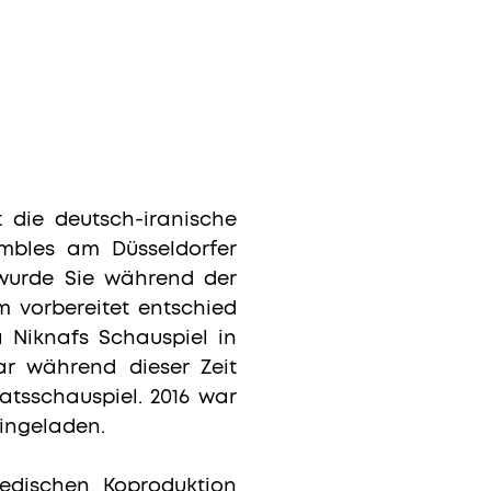
t die deutsch-iranische
embles am Düsseldorfer
wurde Sie während der
m vorbereitet entschied
a Niknafs Schauspiel in
r während dieser Zeit
tsschauspiel. 2016 war
eingeladen.
wedischen Koproduktion