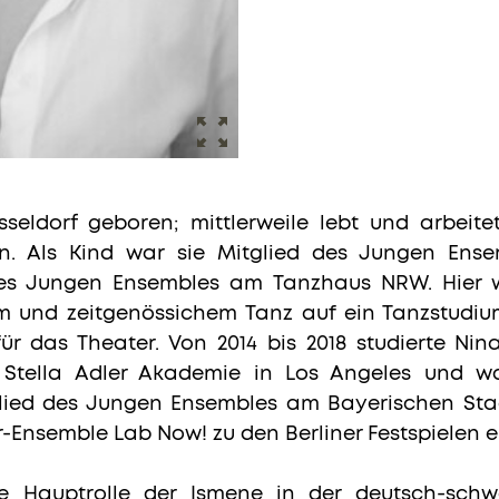
sseldorf geboren; mittlerweile lebt und arbeite
lin. Als Kind war sie Mitglied des Jungen Ens
es Jungen Ensembles am Tanzhaus NRW. Hier 
em und zeitgenössichem Tanz auf ein Tanzstudiu
r das Theater. Von 2014 bis 2018 studierte Nin
tella Adler Akademie in Los Angeles und wa
glied des Jungen Ensembles am Bayerischen Staa
-Ensemble Lab Now! zu den Berliner Festspielen 
die Hauptrolle der Ismene in der deutsch-sch