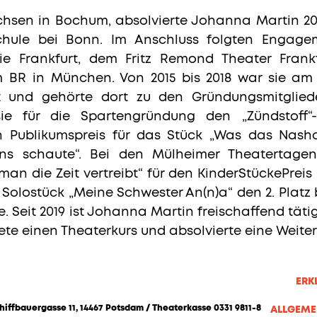
sen in Bochum, absolvierte Johanna Martin 201
hule bei Bonn. Im Anschluss folgten Engag
ie Frankfurt, dem Fritz Remond Theater Frank
BR in München. Von 2015 bis 2018 war sie am 
t und gehörte dort zu den Gründungsmitglied
sie für die Spartengründung den „Zündstoff“
 Publikumspreis für das Stück „Was das Nasho
ns schaute“. Bei den Mülheimer Theatertagen
an die Zeit vertreibt“ für den KinderStückePreis
Solostück „Meine Schwester An(n)a“ den 2. Platz
 Seit 2019 ist Johanna Martin freischaffend tätig
tete einen Theaterkurs und absolvierte eine Weite
ERK
hiffbauergasse 11, 14467 Potsdam / Theaterkasse 0331 9811-8
ALLGEME