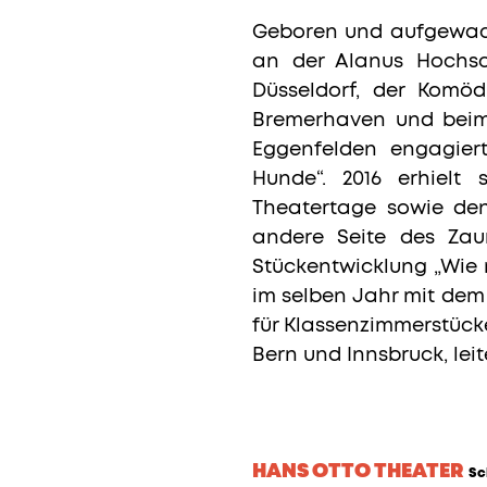
Geboren und aufgewach
an der Alanus Hochsc
Düsseldorf, der Komöd
Bremerhaven und beim 
Eggenfelden engagier
Hunde“. 2016 erhielt 
Theatertage sowie den
andere Seite des Zau
Stückentwicklung „Wie m
im selben Jahr mit dem 
für Klassenzimmerstücke.
Bern und Innsbruck, lei
HANS OTTO THEATER
Sc