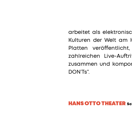
arbeitet als elektronis
Kulturen der Welt
am H
Platten veröffentlic
zahlreichen Live-Auftr
zusammen und komponier
DON’Ts“.
HANS OTTO THEATER
Sc