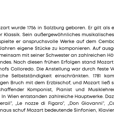
t wurde 1756 in Salzburg geboren. Er gilt als 
 Klassik. Sein außergewöhnliches musikalisches T
 spielte er anspruchsvolle Werke auf dem Cemb
Jahren eigene Stücke zu komponieren. Auf ausg
emeinsam mit seiner Schwester an zahlreichen Hö
ndes. Nach diesen frühen Erfolgen stand Mozart
hofs Colloredo. Die Anstellung war durch feste 
sche Selbstständigkeit einschränkten. 1781 k
gen Bruch mit dem Erzbischof, und Mozart ließ s
schaffender Komponist, Pianist und Musiklehre
. In Wien entstanden zahlreiche Hauptwerke. Daz
ail“, „Le nozze di Figaro“, „Don Giovanni“, „C
hinaus schuf Mozart bedeutende Sinfonien, Klavi