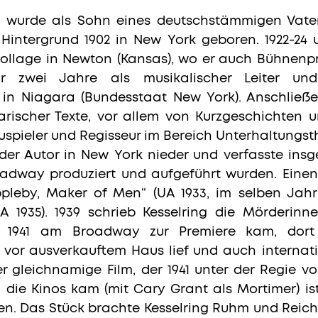
g wurde als Sohn eines deutschstämmigen Vater
intergrund 1902 in New York geboren. 1922-24 
llage in Newton (Kansas), wo er auch Bühnenpr
ür zwei Jahre als musikalischer Leiter und
in Niagara (Bundesstaat New York). Anschlie
rarischer Texte, vor allem von Kurzgeschichten
uspieler und Regisseur im Bereich Unterhaltungsth
nder Autor in New York nieder und verfasste ins
adway produziert und aufgeführt wurden. Einen 
pleby, Maker of Men“ (UA 1933, im selben Jahr 
1935). 1939 schrieb Kesselring die Mörderinn
e 1941 am Broadway zur Premiere kam, dort
 vor ausverkauftem Haus lief und auch internat
r gleichnamige Film, der 1941 unter der Regie 
n die Kinos kam (mit Cary Grant als Mortimer) is
n. Das Stück brachte Kesselring Ruhm und Reicht