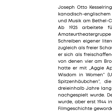
Joseph Otto Kesselrin
kanadisch-englischem H
und Musik am Bethel-Co
Ab 1925 arbeitete f
Amateurtheatergruppe 
Schreiben eigener lite
zugleich als freier Scha
er sich als freischaffe
von denen vier am Bro
hatte er mit „Aggie Ap
Wisdom in Women“ (UA 
Spitzenhäubchen“, di
dreieinhalb Jahre lang
nachgespielt wurde. De
wurde, aber erst 1944 i
Filmgeschichte geworde